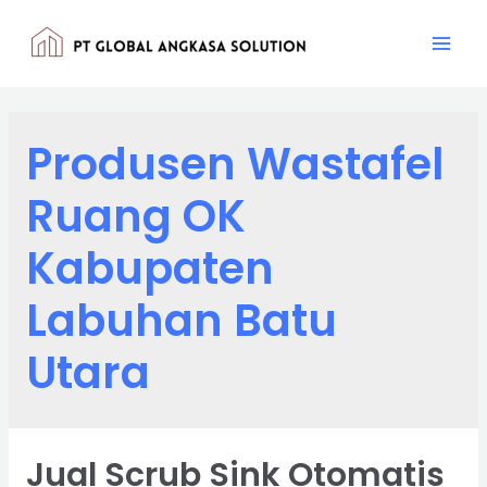
Lewati
ke
Mai
konten
Men
Produsen Wastafel
Ruang OK
Kabupaten
Labuhan Batu
Utara
Jual Scrub Sink Otomatis