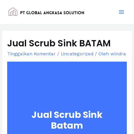
Jual Scrub Sink BATAM
Tinggalkan Komentar
/
Uncategorized
/ Oleh
windra
Jual Scrub Sink
Batam