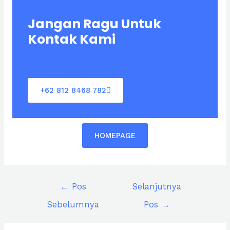
Jangan Ragu Untuk
Kontak Kami
+62 812 8468 782
HOMEPAGE
←
Pos
Selanjutnya
Sebelumnya
Pos
→