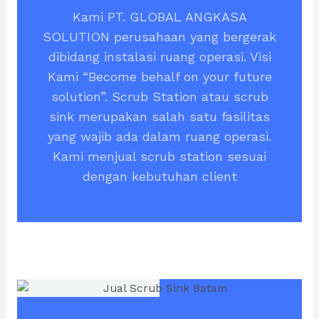
Kami PT. GLOBAL ANGKASA
SOLUTION perusahaan yang bergerak
dibidang instalasi ruang operasi. Visi
Kami “Become behalf on your future
solution”. Scrub Station atau scrub
sink merupakan salah satu fasilitas
yang wajib ada dalam ruang operasi.
Kami menjual scrub station sesuai
dengan kebutuhan client