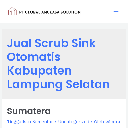
Lewati
ke
Mai
konten
Men
Jual Scrub Sink
Otomatis
Kabupaten
Lampung Selatan
Sumatera
Tinggalkan Komentar
/
Uncategorized
/ Oleh
windra