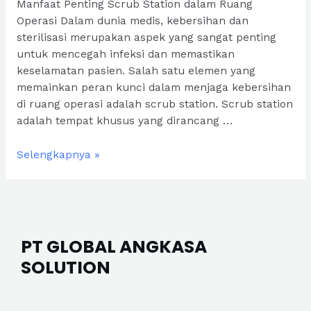
Manfaat Penting Scrub Station dalam Ruang
Operasi Dalam dunia medis, kebersihan dan
sterilisasi merupakan aspek yang sangat penting
untuk mencegah infeksi dan memastikan
keselamatan pasien. Salah satu elemen yang
memainkan peran kunci dalam menjaga kebersihan
di ruang operasi adalah scrub station. Scrub station
adalah tempat khusus yang dirancang …
Apa
Selengkapnya »
Kegunaan
scrub
station
Di
Ruang
PT GLOBAL ANGKASA
Operasi
SOLUTION