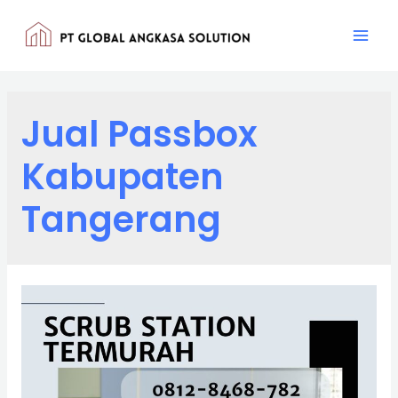
Lewati
ke
Mai
konten
Men
Jual Passbox
Kabupaten
Tangerang