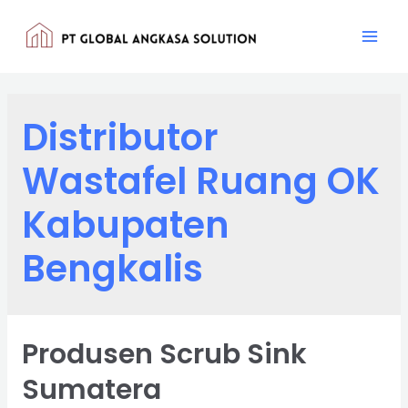
Lewati
ke
Mai
konten
Men
Distributor
Wastafel Ruang OK
Kabupaten
Bengkalis
Produsen Scrub Sink
Sumatera