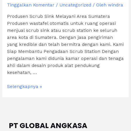
Tinggalkan Komentar
/
Uncategorized
/ Oleh
windra
Produsen Scrub Sink Melayani Area Sumatera
Produsen wastafel otomatis untuk ruang operasi
menjual scrub sink atau scrub station ke seluruh
area kota di Sumatera. Dengan jasa pengiriman
yang kredible dan telah bermitra dengan kami. Kami
Siap Membantu Pengadaan Scrub Station Dengan
pengalaman kami didunia kamar operasi dan tenaga
ahli dalam desain produk alat pendukung
kesehatan, …
Produsen
Selengkapnya »
Scrub
Sink
Sumatera
PT GLOBAL ANGKASA