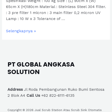
Spesifikasi Weight : 100 kg Size : (L) 90cm X (W)
65cm X (H)180cm Material : Steinless Steel 304 filter.
: 3 pre filter 1 micron : 3 main filter 0,2 micron UV
Lamp : 10 W x 3 Tolerance of …
Scrub
Selengkapnya »
Station
1
Person
PT GLOBAL ANGKASA
SOLUTION
Address
Jl Roda Pembangunan Ruko Bumi Sentosa
2 Blok A4
Call Us
+62 822-6111-6135
Copyright © 2026 Jual Scrub Station Atau Scrub Sink Otomatis