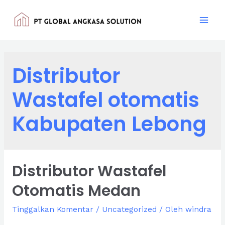
Lewati
ke
Mai
konten
Men
Distributor
Wastafel otomatis
Kabupaten Lebong
Distributor Wastafel
Otomatis Medan
Tinggalkan Komentar
/
Uncategorized
/ Oleh
windra